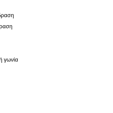
ιδραση
δραση
ή γωνία